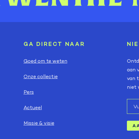
GA DIRECT NAAR
NI
Goed om te weten
Ontde
aan v
Onze collectie
van t
niet 
Pers
E-
Actueel
mail
Missie & visie
A