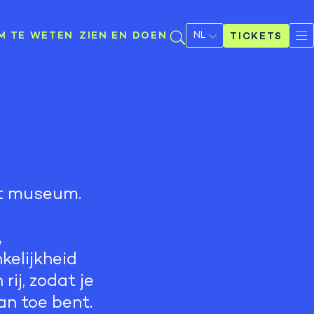
Selecteer
een
M TE WETEN
ZIEN EN DOEN
TICKETS
taal
et museum.
,
kelijkheid
rij, zodat je
an toe bent.