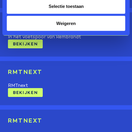
Selectie toestaan
TWENTSE GEZICHTEN
Weigeren
In het voetspoor van Rembrandt
BEKIJKEN
RMTNEXT
RMTnext
BEKIJKEN
RMTNEXT