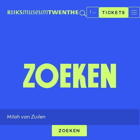
Selecteer
een
TICKETS
taal
Zoeken
Search
ZOEKEN