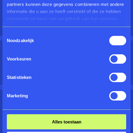
MUSEUM'
partners kunnen deze gegevens combineren met andere
informatie die u aan ze heeft verstrekt of die ze hebben
Bij Rijksmuseum Twenthe
verzameld op basis van uw gebruik van hun services.
BEKIJKEN
Toestemmingsselectie
Noodzakelijk
EDWINA VAN HEEK
Voorkeuren
Stille kracht achter Rijksmuseum Twenthe
BEKIJKEN
Statistieken
Marketing
OP WEG NAAR 100 JAAR
RIJKSMUSEUM TWENTHE
Op weg naar 100 jaar Rijksmuseum Twenthe
Alles toestaan
BEKIJKEN