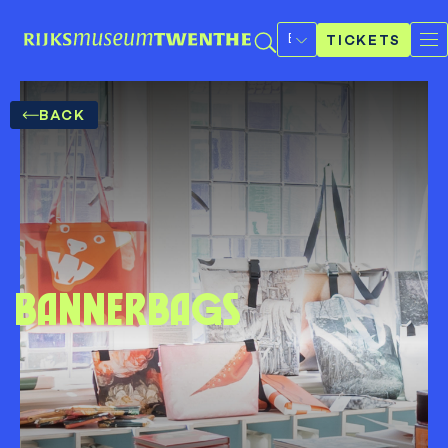
Select
a
TICKETS
language
BACK
Bannerbags