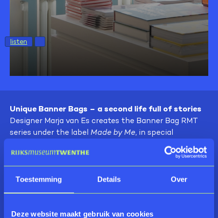
listen
Unique Banner Bags – a second life full of stories
Designer Marja van Es creates the Banner Bag RMT
series under the label
Made by Me
, in special
collaboration with Rijksmuseum Twenthe and De
Museumfabriek. These bags give used exhibition
banners a new life, preserving memories of
remarkable exhibitions in a tangible way.
Toestemming
Details
Over
Each bag is handmade and completely unique: no
print is ever the same. The collection is intentionally
Deze website maakt gebruik van cookies