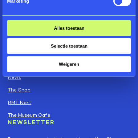
Marketing
Adres:
Address: Lasondersingel 129
7514 BP Enschede
Alles toestaan
FIND YOUR WAY TO THE MUSEUM
BUY TICKETS
Selectie toestaan
GO STRAIGHT TO
Weigeren
Good to know
News
The Shop
RMT Next
The Museum Café
NEWSLETTER