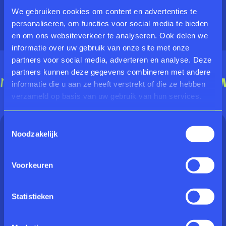
limited, as only original banners from our museums
We gebruiken cookies om content en advertenties te
are used. A sustainable design – and a piece of
personaliseren, om functies voor social media te bieden
museum history to take with you.
en om ons websiteverkeer te analyseren. Ook delen we
informatie over uw gebruik van onze site met onze
partners voor social media, adverteren en analyse. Deze
partners kunnen deze gegevens combineren met andere
informatie die u aan ze heeft verstrekt of die ze hebben
verzameld op basis van uw gebruik van hun services.
Toestemmingsselectie
Noodzakelijk
VISITOR INFORMATION
Open from Tuesday to Sunday
Voorkeuren
10:00 – 17:00
info@rijksmuseumtwenthe.nl
Statistieken
Phone: 0031 532012000