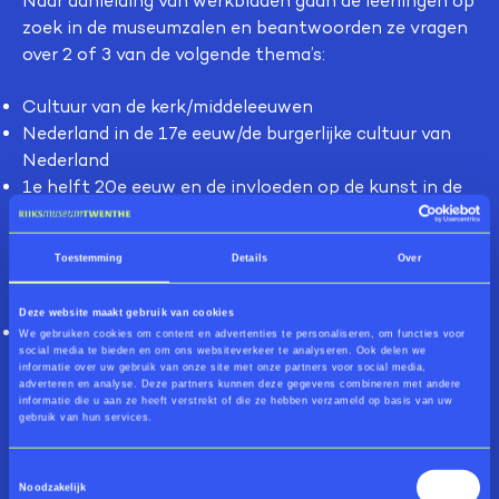
Naar aanleiding van werkbladen gaan de leerlingen op
zoek in de museumzalen en beantwoorden ze vragen
over 2 of 3 van de volgende thema’s:
Cultuur van de kerk/middeleeuwen
Nederland in de 17e eeuw/de burgerlijke cultuur van
Nederland
1e helft 20e eeuw en de invloeden op de kunst in de
2e helft 20e eeuw
In het tweede deel gaan de leerlingen met een
Toestemming
Details
Over
museumdocent vragen beantwoorden over:
Deze website maakt gebruik van cookies
Massacultuur (21ste eeuw).
We gebruiken cookies om content en advertenties te personaliseren, om functies voor
social media te bieden en om ons websiteverkeer te analyseren. Ook delen we
De delen zijn elk 60 minuten. We stemmen 2 weken
informatie over uw gebruik van onze site met onze partners voor social media,
adverteren en analyse. Deze partners kunnen deze gegevens combineren met andere
voor jullie komst af welke onderdelen jullie behandeld
informatie die u aan ze heeft verstrekt of die ze hebben verzameld op basis van uw
gebruik van hun services.
willen hebben.
Toestemmingsselectie
Beschikbare examenrondleidingen:
Noodzakelijk