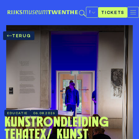
Selecteer
een
TICKETS
taal
TERUG
EDUCATIE
06.08.2026
Kunstrondleiding
Tehatex/ kunst