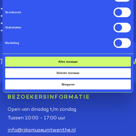
geschiedenis havo (vanaf 1500)
Voorkeuren
geschiedenis vwo
kunst algemeen havo
Statistieken
kunst algemeen vwo
Marketing
Alles toestaan
Selectie toestaan
Weigeren
BEZOEKERSINFORMATIE
Open van dinsdag t/m zondag
Tussen 10:00 - 17:00 uur
info@rijksmuseumtwenthe.nl