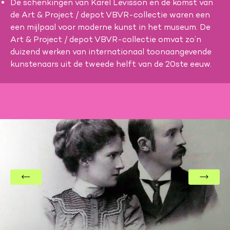
De schenkingen van Karel Levisson en de komst van
de Art & Project / depot VBVR-collectie waren een
een mijlpaal voor moderne kunst in het museum. De
Art & Project / depot VBVR-collectie omvat zo’n
duizend werken van internationaal toonaangevende
kunstenaars uit de tweede helft van de 20ste eeuw.