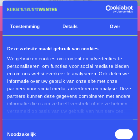
Toestemming
Details
Over
Het gebouw en de bekroonde tuin
Deze website maakt gebruik van cookies
Het museumgebouw is een ontwerp van Karel Muller
en Anton Beudt. Het werd gebouwd in opdracht van
We gebruiken cookies om content en advertenties te
de familie Van Heek. Muller, bekend als de ‘vader van
personaliseren, om functies voor social media te bieden
de Twentse landhuizen’, ontwierp ook het beroemde
en om ons websiteverkeer te analyseren. Ook delen we
Tuindorp 't Lansink in Hengelo. In de jaren 90 gaf
informatie over uw gebruik van onze site met onze
architect Ben van Berkel het museum een nieuwe
partners voor social media, adverteren en analyse. Deze
dimensie met een extra tentoonstellingszaal en een
partners kunnen deze gegevens combineren met andere
licht museumcafé.
informatie die u aan ze heeft verstrekt of die ze hebben
verzameld op basis van uw gebruik van hun services.
De museumtuin kreeg in diezelfde periode een
compleet nieuwe inrichting van landschapsarchitect
Toestemmingsselectie
Lodewijk Baljon. Zijn ontwerp ontving in 2004 de
Noodzakelijk
prestigieuze Award of Merit van de American Society