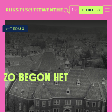
Selecteer
een
TICKETS
taal
TERUG
Zo begon het