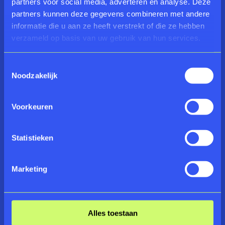
partners voor social media, adverteren en analyse. Deze
BEZOEKERSINFORMATIE
partners kunnen deze gegevens combineren met andere
informatie die u aan ze heeft verstrekt of die ze hebben
Open van dinsdag t/m zondag
verzameld op basis van uw gebruik van hun services.
Tussen 10:00 - 17:00 uur
Toestemmingsselectie
info@rijksmuseumtwenthe.nl
Noodzakelijk
053-2012000
Adres:
Lasondersingel 129
Voorkeuren
7514 BP Enschede
Statistieken
NAVIGEER NAAR HET MUSEUM
KOOP TICKETS
Marketing
GA DIRECT NAAR
Goed om te weten
Alles toestaan
Onze collectie