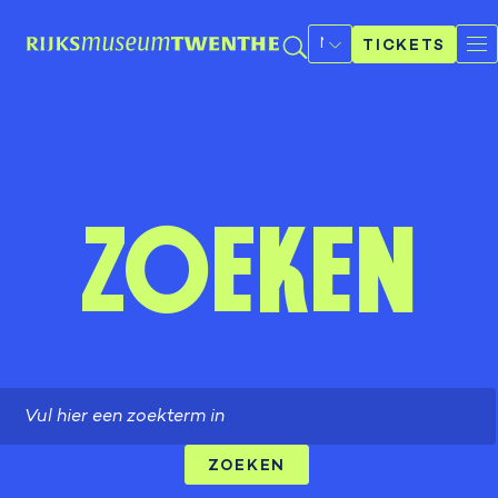
Selecteer
een
TICKETS
taal
Zoeken
Search
ZOEKEN