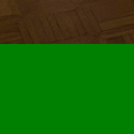
Een beeld aanvrage
Veel van de kunstwerken uit onze collectie kun je in h
Deze afbeeldingen zijn vrij te gebruiken – zonder koste
Toch iets anders nodig?
Is de resolutie van een afbeelding niet toereikend? Of
afbeelding
beschikbaar is? Stuur dan een e-mail naar
beschikbaar is en onder welke voorwaarden.