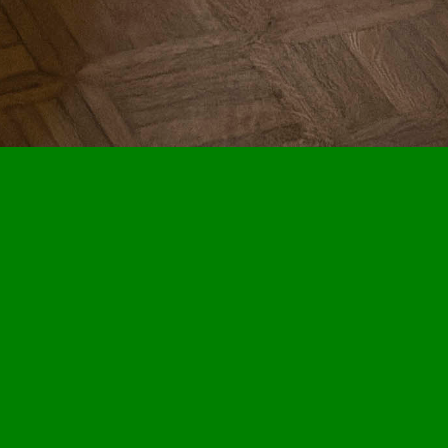
n
oge resolutie downloaden via de objectpagina’s in de Collect
n.
 zoek je beeldmateriaal van een werk dat nog niet als downl
en@rijksmuseumtwenthe.nl
. Je hoort zo snel mogelijk van