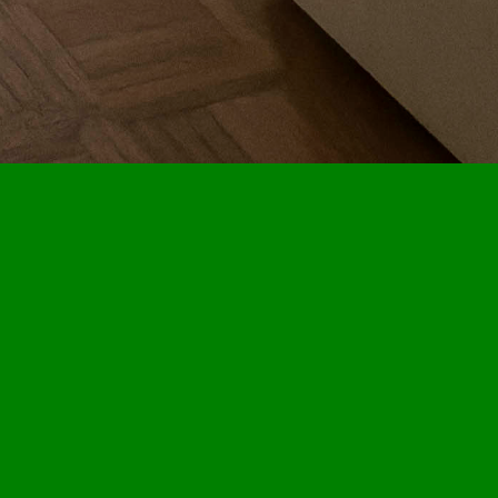
ie Online.
oad
 ons wat er