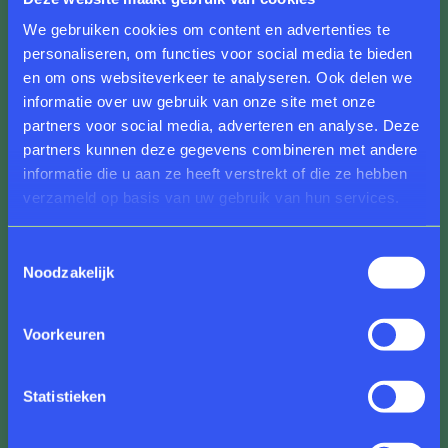
tussen ambitie, menskracht en financiën."
We gebruiken cookies om content en advertenties te
personaliseren, om functies voor social media te bieden
Caroline Breunesse, directeur van Rijksmuseum
en om ons websiteverkeer te analyseren. Ook delen we
Twenthe en De Museumfabriek, en Stefan Kuks,
informatie over uw gebruik van onze site met onze
voorzitter van de Raad van Toezicht, zijn enthousiast
partners voor social media, adverteren en analyse. Deze
over de komst van Ellen ter Hofstede:
"We zijn Ellen
partners kunnen deze gegevens combineren met andere
zeer dankbaar dat zij haar expertise wil inzetten voor
informatie die u aan ze heeft verstrekt of die ze hebben
onze musea. Haar brede kennis van publieksbereik en
verzameld op basis van uw gebruik van hun services.
culturele programmering is een waardevolle
toevoeging aan de Raad van Toezicht. Tegelijkertijd
Toestemmingsselectie
bedanken we Judikje Kiers voor haar enorme inzet en
Noodzakelijk
betrokkenheid in de afgelopen jaren."
Met de komst van Ellen ter Hofstede bestaat de Raad
Voorkeuren
van Toezicht van Rijksmuseum Twenthe en De
Museumfabriek uit een sterk en divers team, dat
Statistieken
gezamenlijk werkt aan de ambities en toekomst van
de musea.