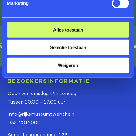
Marketing
Alles toestaan
Selectie toestaan
Weigeren
BEZOEKERSINFORMATIE
Open van dinsdag t/m zondag
Tussen 10:00 - 17:00 uur
info@rijksmuseumtwenthe.nl
053-2012000
Adres:
Lasondersingel 129