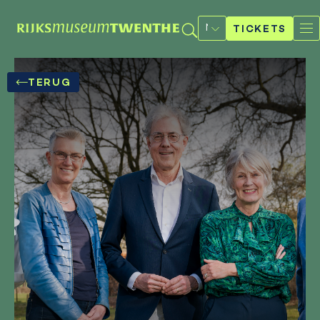
Selecteer
een
TICKETS
taal
TERUG