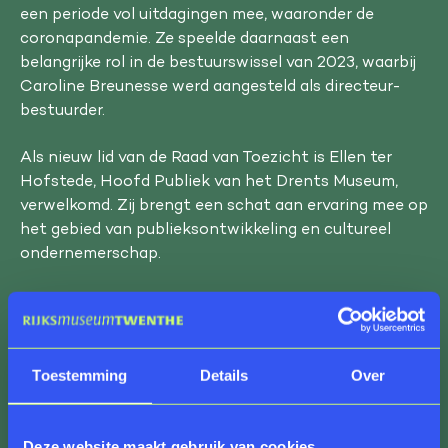
een periode vol uitdagingen mee, waaronder de
coronapandemie. Ze speelde daarnaast een
belangrijke rol in de bestuurswissel van 2023, waarbij
Caroline Breunesse werd aangesteld als directeur-
bestuurder.
Als nieuw lid van de Raad van Toezicht is Ellen ter
Hofstede, Hoofd Publiek van het Drents Museum,
verwelkomd. Zij brengt een schat aan ervaring mee op
het gebied van publieksontwikkeling en cultureel
ondernemerschap.
Ellen ter Hofstede kijkt uit naar haar nieuwe rol:
"Rijksmuseum Twenthe en De Museumfabriek zijn
twee museale parels in het oosten van het land.
Graag draag ik bij aan het nog glanzender maken van
Toestemming
Details
Over
deze parels door met positief kritische input, samen
met mijn medetoezichthouders en de directeur-
bestuurder, te streven naar een optimale balans
Deze website maakt gebruik van cookies