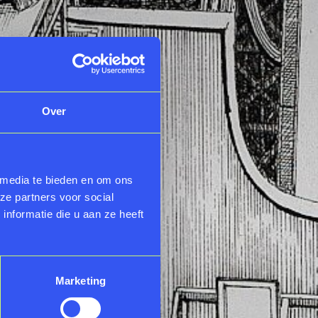
Over
 media te bieden en om ons
ze partners voor social
nformatie die u aan ze heeft
Marketing