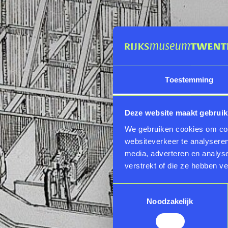
Toestemming
Deze website maakt gebruik
We gebruiken cookies om cont
websiteverkeer te analyseren
media, adverteren en analys
verstrekt of die ze hebben v
Toestemmingsselectie
Noodzakelijk