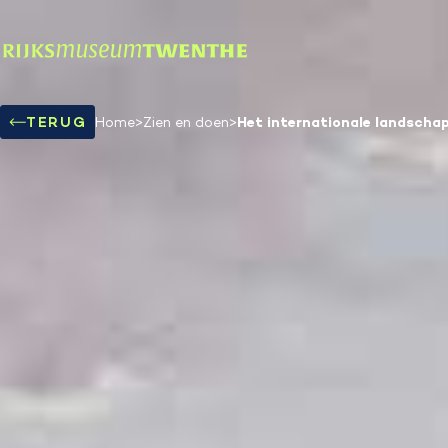
Het internationale landscha
TERUG
Home
>
Zien en doen
>