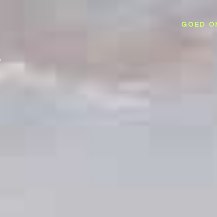
GOED O
p