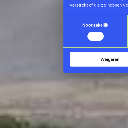
verstrekt of die ze hebben v
Toestemmingsselectie
Noodzakelijk
Weigeren