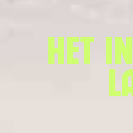
Het i
l