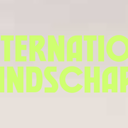
nternati
andscha