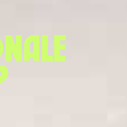
onale
p