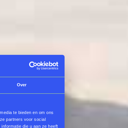
Over
 media te bieden en om ons
ze partners voor social
nformatie die u aan ze heeft