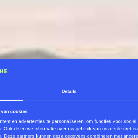
Details
 van cookies
ent en advertenties te personaliseren, om functies voor social
. Ook delen we informatie over uw gebruik van onze site met on
e. Deze partners kunnen deze gegevens combineren met andere i