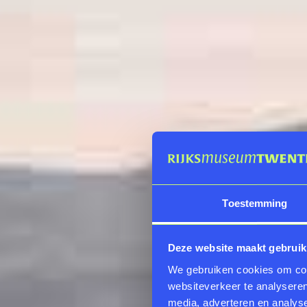
Toestemming
Deze website maakt gebruik
We gebruiken cookies om cont
websiteverkeer te analyseren
media, adverteren en analys