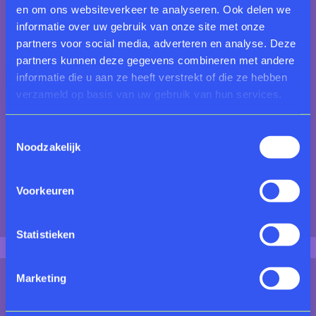
en om ons websiteverkeer te analyseren. Ook delen we
informatie over uw gebruik van onze site met onze
partners voor social media, adverteren en analyse. Deze
partners kunnen deze gegevens combineren met andere
informatie die u aan ze heeft verstrekt of die ze hebben
verzameld op basis van uw gebruik van hun services.
Toestemmingsselectie
Noodzakelijk
Emmy Bergsma, Giardino segreto, 2021, inkt,
Voorkeuren
softpastel, gouache en siberisch krijt op papier,
courtesy the artist
Statistieken
Marketing
Een bijzondere plek in de tentoonstelling wordt
ingenomen door de zogenoemde