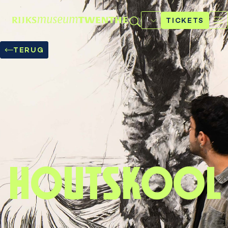
Selecteer
een
TICKETS
taal
TERUG
Houtskool