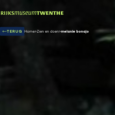
melanie bonajo
TERUG
Home
>
Zien en doen
>