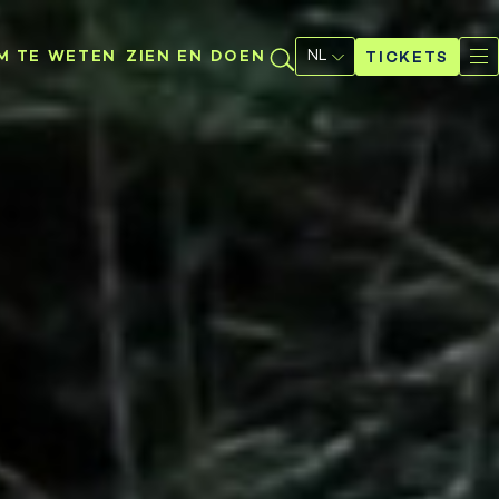
Selecteer
een
M TE WETEN
ZIEN EN DOEN
TICKETS
taal