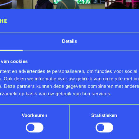
07.11.202
Details
17.10.2026
Museu
Young RMT
2026
 van cookies
Rondleiding:
ent en advertenties te personaliseren, om functies voor social
EVENEME
Tentoonstelling
. Ook delen we informatie over uw gebruik van onze site met on
GOGBOT x RMT
e. Deze partners kunnen deze gegevens combineren met andere i
erzameld op basis van uw gebruik van hun services.
YOUNG RMT
RONDLEIDING
Voorkeuren
Statistieken