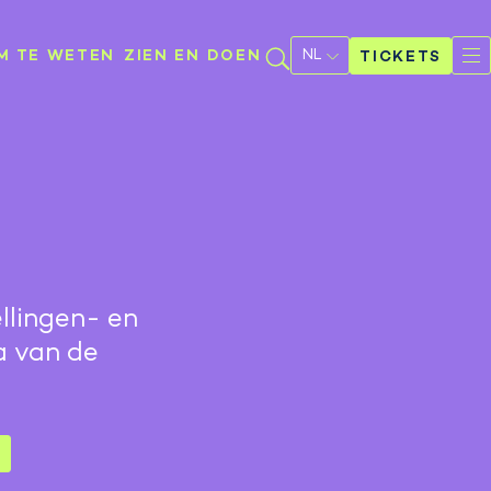
Selecteer
een
M TE WETEN
ZIEN EN DOEN
TICKETS
taal
llingen- en
a van de
F