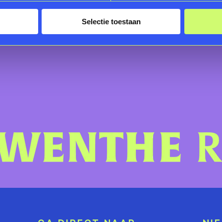
1
2
3
VORIGE
Selectie toestaan