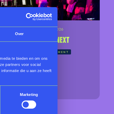
6
27.11.2026
Over
mnacht
RMTnext
EVENEMENT
 media te bieden en om ons
NT
ze partners voor social
nformatie die u aan ze heeft
Marketing