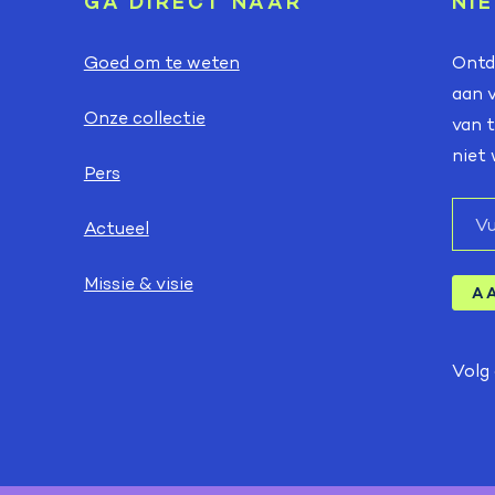
GA DIRECT NAAR
NI
Goed om te weten
Ontde
aan v
Onze collectie
van t
niet 
Pers
E-
Actueel
mail
Missie & visie
A
Volg 