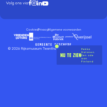
Volg ons via:
Cookies
Privacy
Algemene voorwaarden
© 2026 Rijksmuseum Twenthe | Realisatie
Artica
x
Kodea
Pekka
Halonen.
NU TE ZIEN
Een ode
aan
Finland