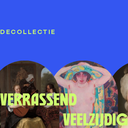
DE
COLLECTIE
Verrassend
veelzijdig