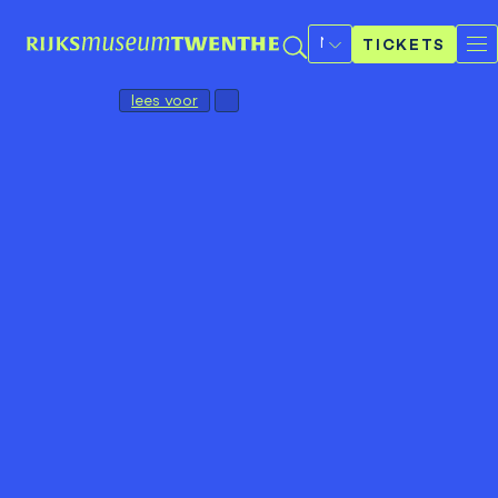
Selecteer
een
TICKETS
taal
lees voor