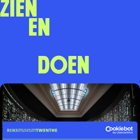
Zien
en
doen