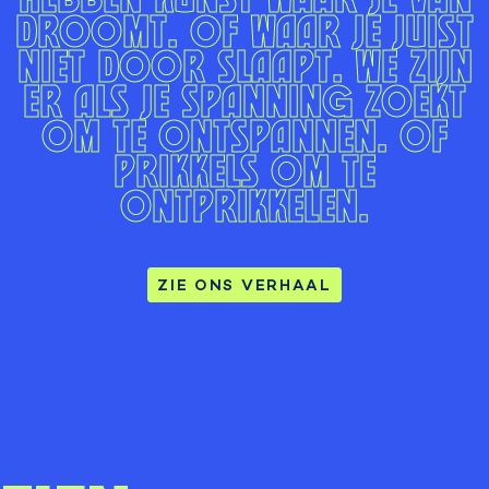
droomt.
Of waar je juist
niet door slaapt. We zijn
er als je spanning zoekt
om te ontspannen. Of
prikkels
om te
ontprikkelen.
ZIE ONS VERHAAL